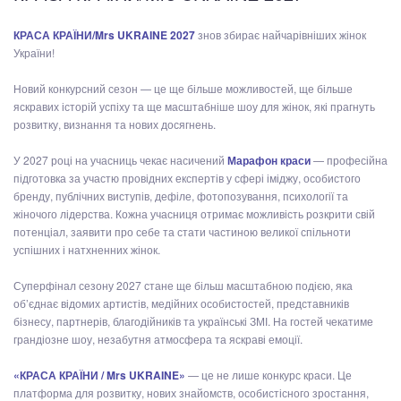
КРАСА КРАЇНИ/Mrs UKRAINE 2027
знов збирає найчарівніших жінок
України!
Новий конкурсний сезон — це ще більше можливостей, ще більше
яскравих історій успіху та ще масштабніше шоу для жінок, які прагнуть
розвитку, визнання та нових досягнень.
У 2027 році на учасниць чекає насичений
Марафон краси
— професійна
підготовка за участю провідних експертів у сфері іміджу, особистого
бренду, публічних виступів, дефіле, фотопозування, психології та
жіночого лідерства. Кожна учасниця отримає можливість розкрити свій
потенціал, заявити про себе та стати частиною великої спільноти
успішних і натхненних жінок.
Суперфінал сезону 2027 стане ще більш масштабною подією, яка
об’єднає відомих артистів, медійних особистостей, представників
бізнесу, партнерів, благодійників та українські ЗМІ. На гостей чекатиме
грандіозне шоу, незабутня атмосфера та яскраві емоції.
«КРАСА КРАЇНИ / Mrs UKRAINE»
— це не лише конкурс краси. Це
платформа для розвитку, нових знайомств, особистісного зростання,