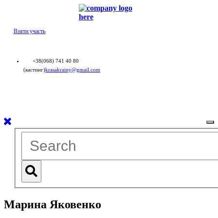
Взяти участь
+38(068) 741 40 80
(кастинг)
krasakrainy@gmail.com
To
na
Марина Яковенко