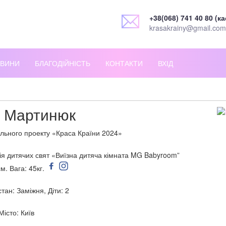
+38(068) 741 40 80 (ка
krasakrainy@gmail.com
ВИНИ
БЛАГОДІЙНІСТЬ
КОНТАКТИ
ВХІД
 Мартинюк
льного проекту «Краса Країни 2024»
ція дитячих свят «Виїзна дитяча кімната MG Babyroom”
см. Вага: 45кг.
тан: Заміжня, Діти: 2
Місто: Київ