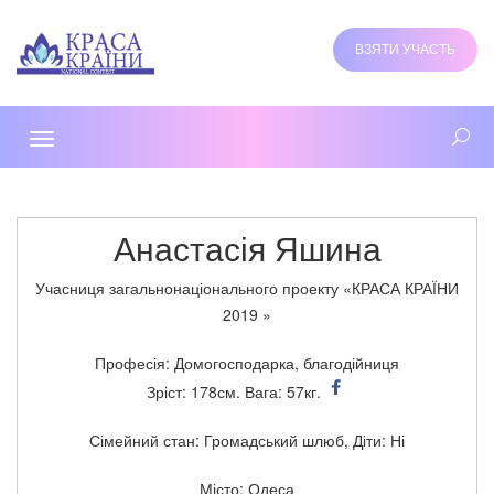
ВЗЯТИ УЧАСТЬ
Toggle
navigation
Анастасія Яшина
Учасниця загальнонаціонального проекту «КРАСА КРАЇНИ
2019 »
Професія: Домогосподарка, благодійниця
Зріст: 178см. Вага: 57кг.
Сімейний стан: Громадський шлюб, Діти: Ні
Місто: Одеса