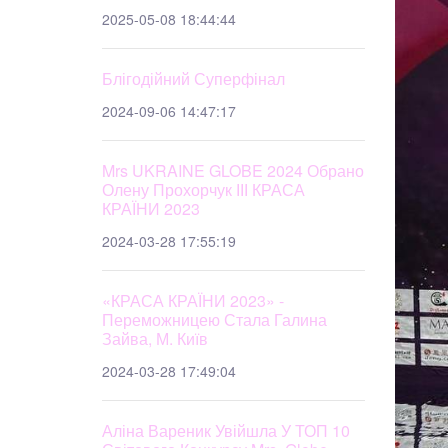
2025-05-08 18:44:44
Блігодійний Суперфінал
2024-09-06 14:47:17
Mrs UKRAINE GLOBE 2024 Обрано
Олену Прохорчук ІІІ КРАСА
КРАЇНИ 2023
2024-03-28 17:55:19
«КРАСА КРАЇНИ 2023» -
Переможницею Стала Галина
Зайва, М. Київ
2024-03-28 17:49:04
Аліна Вареник Увійшла У ТОП 10